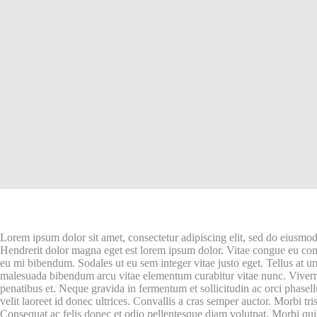
Lorem ipsum dolor sit amet, consectetur adipiscing elit, sed do eiusmod
Hendrerit dolor magna eget est lorem ipsum dolor. Vitae congue eu cons
eu mi bibendum. Sodales ut eu sem integer vitae justo eget. Tellus at u
malesuada bibendum arcu vitae elementum curabitur vitae nunc. Viver
penatibus et. Neque gravida in fermentum et sollicitudin ac orci phasel
velit laoreet id donec ultrices. Convallis a cras semper auctor. Morbi tr
Consequat ac felis donec et odio pellentesque diam volutpat. Morbi q