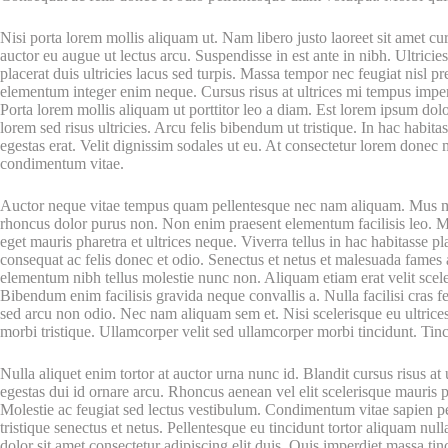
Nisi porta lorem mollis aliquam ut. Nam libero justo laoreet sit amet curs
auctor eu augue ut lectus arcu. Suspendisse in est ante in nibh. Ultricie
placerat duis ultricies lacus sed turpis. Massa tempor nec feugiat nisl p
elementum integer enim neque. Cursus risus at ultrices mi tempus imper
Porta lorem mollis aliquam ut porttitor leo a diam. Est lorem ipsum dolo
lorem sed risus ultricies. Arcu felis bibendum ut tristique. In hac habita
egestas erat. Velit dignissim sodales ut eu. At consectetur lorem donec
condimentum vitae.
Auctor neque vitae tempus quam pellentesque nec nam aliquam. Mus mauri
rhoncus dolor purus non. Non enim praesent elementum facilisis leo. Mi
eget mauris pharetra et ultrices neque. Viverra tellus in hac habitasse 
consequat ac felis donec et odio. Senectus et netus et malesuada fames 
elementum nibh tellus molestie nunc non. Aliquam etiam erat velit scele
Bibendum enim facilisis gravida neque convallis a. Nulla facilisi cras
sed arcu non odio. Nec nam aliquam sem et. Nisi scelerisque eu ultrices
morbi tristique. Ullamcorper velit sed ullamcorper morbi tincidunt. Tin
Nulla aliquet enim tortor at auctor urna nunc id. Blandit cursus risus at u
egestas dui id ornare arcu. Rhoncus aenean vel elit scelerisque mauris 
Molestie ac feugiat sed lectus vestibulum. Condimentum vitae sapien pe
tristique senectus et netus. Pellentesque eu tincidunt tortor aliquam nul
dolor sit amet consectetur adipiscing elit duis. Quis imperdiet massa tinci