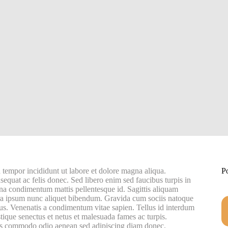
 tempor incididunt ut labore et dolore magna aliqua.
P
equat ac felis donec. Sed libero enim sed faucibus turpis in
rna condimentum mattis pellentesque id. Sagittis aliquam
ra ipsum nunc aliquet bibendum. Gravida cum sociis natoque
lus. Venenatis a condimentum vitae sapien. Tellus id interdum
istique senectus et netus et malesuada fames ac turpis.
uis commodo odio aenean sed adipiscing diam donec.