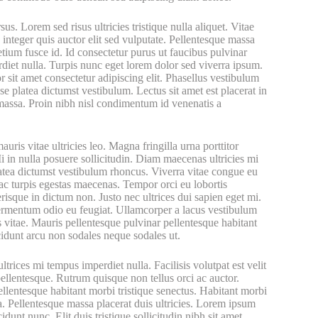
us. Lorem sed risus ultricies tristique nulla aliquet. Vitae
s integer quis auctor elit sed vulputate. Pellentesque massa
retium fusce id. Id consectetur purus ut faucibus pulvinar
diet nulla. Turpis nunc eget lorem dolor sed viverra ipsum.
r sit amet consectetur adipiscing elit. Phasellus vestibulum
sse platea dictumst vestibulum. Lectus sit amet est placerat in
 massa. Proin nibh nisl condimentum id venenatis a
s vitae ultricies leo. Magna fringilla urna porttitor
 in nulla posuere sollicitudin. Diam maecenas ultricies mi
platea dictumst vestibulum rhoncus. Viverra vitae congue eu
ac turpis egestas maecenas. Tempor orci eu lobortis
risque in dictum non. Justo nec ultrices dui sapien eget mi.
 fermentum odio eu feugiat. Ullamcorper a lacus vestibulum
 vitae. Mauris pellentesque pulvinar pellentesque habitant
cidunt arcu non sodales neque sodales ut.
ltrices mi tempus imperdiet nulla. Facilisis volutpat est velit
pellentesque. Rutrum quisque non tellus orci ac auctor.
llentesque habitant morbi tristique senectus. Habitant morbi
la. Pellentesque massa placerat duis ultricies. Lorem ipsum
dunt nunc. Elit duis tristique sollicitudin nibh sit amet.