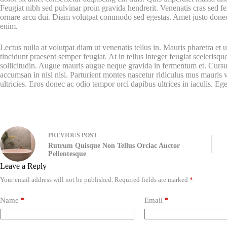
Feugiat nibh sed pulvinar proin gravida hendrerit. Venenatis cras sed feli
ornare arcu dui. Diam volutpat commodo sed egestas. Amet justo donec
enim.
Lectus nulla at volutpat diam ut venenatis tellus in. Mauris pharetra 
tincidunt praesent semper feugiat. At in tellus integer feugiat scelerisqu
sollicitudin. Augue mauris augue neque gravida in fermentum et. Cursus
accumsan in nisl nisi. Parturient montes nascetur ridiculus mus mauris v
ultricies. Eros donec ac odio tempor orci dapibus ultrices in iaculis. Eg
PREVIOUS
POST
Rutrum Quisque Non Tellus Orciac Auctor
Pellentesque
Leave a Reply
Your email address will not be published.
Required fields are marked
*
Name
*
Email
*