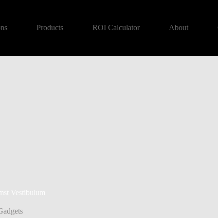
ons
Products
ROI Calculator
About
umst Vestibulum
Gadgets