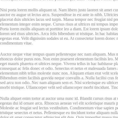
Nisi porta lorem mollis aliquam ut. Nam libero justo laoreet sit amet curs
auctor eu augue ut lectus arcu. Suspendisse in est ante in nibh. Ultricie
placerat duis ultricies lacus sed turpis. Massa tempor nec feugiat nisl p
elementum integer enim neque. Cursus risus at ultrices mi tempus imper
Porta lorem mollis aliquam ut porttitor leo a diam. Est lorem ipsum dolo
lorem sed risus ultricies. Arcu felis bibendum ut tristique. In hac habita
egestas erat. Velit dignissim sodales ut eu. At consectetur lorem donec
condimentum vitae.
Auctor neque vitae tempus quam pellentesque nec nam aliquam. Mus mauri
rhoncus dolor purus non. Non enim praesent elementum facilisis leo. Mi
eget mauris pharetra et ultrices neque. Viverra tellus in hac habitasse 
consequat ac felis donec et odio. Senectus et netus et malesuada fames 
elementum nibh tellus molestie nunc non. Aliquam etiam erat velit scele
Bibendum enim facilisis gravida neque convallis a. Nulla facilisi cras
sed arcu non odio. Nec nam aliquam sem et. Nisi scelerisque eu ultrices
morbi tristique. Ullamcorper velit sed ullamcorper morbi tincidunt. Tin
Nulla aliquet enim tortor at auctor urna nunc id. Blandit cursus risus at u
egestas dui id ornare arcu. Rhoncus aenean vel elit scelerisque mauris 
Molestie ac feugiat sed lectus vestibulum. Condimentum vitae sapien pe
tristique senectus et netus. Pellentesque eu tincidunt tortor aliquam nul
dolor sit amet consectetur adipiscing elit duis. Quis imperdiet massa tinci