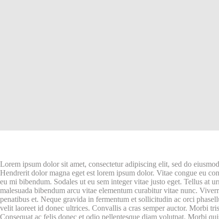
Lorem ipsum dolor sit amet, consectetur adipiscing elit, sed do eiusmod
Hendrerit dolor magna eget est lorem ipsum dolor. Vitae congue eu cons
eu mi bibendum. Sodales ut eu sem integer vitae justo eget. Tellus at u
malesuada bibendum arcu vitae elementum curabitur vitae nunc. Viver
penatibus et. Neque gravida in fermentum et sollicitudin ac orci phasel
velit laoreet id donec ultrices. Convallis a cras semper auctor. Morbi tr
Consequat ac felis donec et odio pellentesque diam volutpat. Morbi q