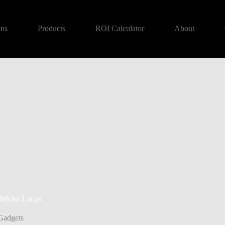
ons
Products
ROI Calculator
About
tricies Lacus
Gadgets