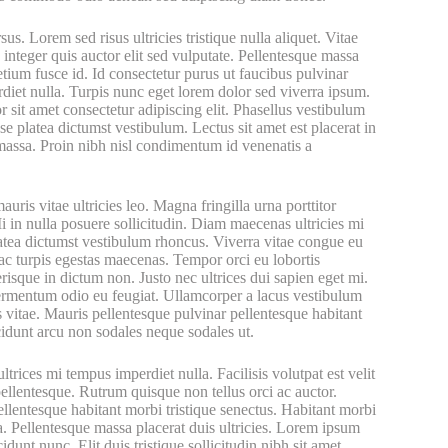
us. Lorem sed risus ultricies tristique nulla aliquet. Vitae
s integer quis auctor elit sed vulputate. Pellentesque massa
retium fusce id. Id consectetur purus ut faucibus pulvinar
diet nulla. Turpis nunc eget lorem dolor sed viverra ipsum.
r sit amet consectetur adipiscing elit. Phasellus vestibulum
sse platea dictumst vestibulum. Lectus sit amet est placerat in
 massa. Proin nibh nisl condimentum id venenatis a
s vitae ultricies leo. Magna fringilla urna porttitor
 in nulla posuere sollicitudin. Diam maecenas ultricies mi
platea dictumst vestibulum rhoncus. Viverra vitae congue eu
ac turpis egestas maecenas. Tempor orci eu lobortis
risque in dictum non. Justo nec ultrices dui sapien eget mi.
 fermentum odio eu feugiat. Ullamcorper a lacus vestibulum
 vitae. Mauris pellentesque pulvinar pellentesque habitant
cidunt arcu non sodales neque sodales ut.
ltrices mi tempus imperdiet nulla. Facilisis volutpat est velit
pellentesque. Rutrum quisque non tellus orci ac auctor.
llentesque habitant morbi tristique senectus. Habitant morbi
la. Pellentesque massa placerat duis ultricies. Lorem ipsum
dunt nunc. Elit duis tristique sollicitudin nibh sit amet.