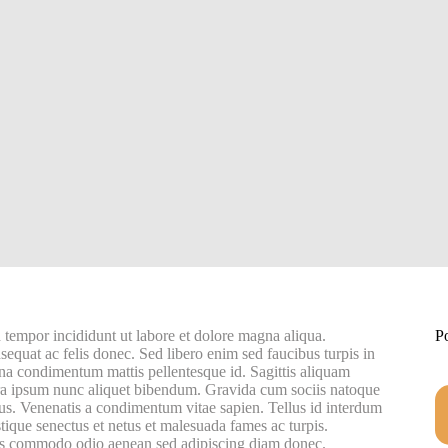
 tempor incididunt ut labore et dolore magna aliqua.
P
equat ac felis donec. Sed libero enim sed faucibus turpis in
rna condimentum mattis pellentesque id. Sagittis aliquam
ra ipsum nunc aliquet bibendum. Gravida cum sociis natoque
lus. Venenatis a condimentum vitae sapien. Tellus id interdum
istique senectus et netus et malesuada fames ac turpis.
uis commodo odio aenean sed adipiscing diam donec.